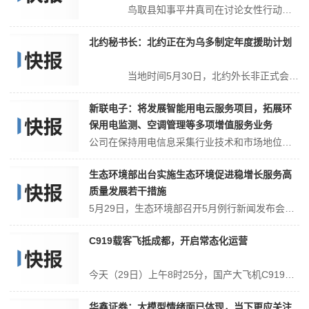
鸟取县知事平井真司在讨论女性行动主义和育儿支持时提到，女性在县政府的管理职位中约占25%。他还指出，“（孩子）不仅仅是夫妻双方的事情，更是整个地区共同培养的意识。”茨城县知事大川和彦指出，在首都圈近郊的一些地方，年轻人的外流还在继续。他出台措施，吸引企业在当地设立总部，利用人工智能（AI）为想结婚的人...
北约秘书长：北约正在为乌多制定年度援助计划
当地时间5月30日，北约外长非正式会议前夕，北约秘书长斯托尔滕贝格在奥斯陆发表讲话时表示，北约目前正在制定对乌多年援助计划，以帮助乌克兰从苏联解体中恢复过来。时代。过渡到现代北约标准和设备，使乌克兰更接近北约。斯托尔滕贝格还表示，即将于7月举行的北约峰会将进一步加强北约的威慑和防御能力。...
新联电子：将发展智能用电云服务项目，拓展环
保用电监测、空调管理等多项增值服务业务
公司在保持用电信息采集行业技术和市场地位的同时，发展智能用电云服务项目，大力拓展环保用电监测、空调管理、负荷管理等多项增值服务业务，实现公司从电力设备供应商向能源综合服务商的转型。...
生态环境部出台实施生态环境促进稳增长服务高
质量发展若干措施
5月29日，生态环境部召开5月例行新闻发布会，生态环境部新闻发言人刘友宾介绍，生态环境部出台实施《生态环境促进稳增长服务高质量发展若干措施》，提出5项行动：开展环评服务保障行动、开展改革提质增效行动、开展扩大有效投资行动、开展惠企纾困帮扶行动、开展环境政策支持行动，并细化为30条落实举措。生态环境部将抓好《生...
C919载客飞抵成都，开启常态化运营
今天（29日）上午8时25分，国产大飞机C919从上海虹桥机场起飞，执行MU9197航班，搭载了135名旅客从上海飞往成都，并于上午11时05分，平稳地降落在成都天府国际机场。此行也是C919首次载客飞抵成都，开启常态化运营。...
华鑫证券：大模型情绪面已体现，当下更应关注