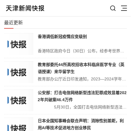
最近更新
香港调低新冠疫情应变级别
香港特区政府今日（30日）公布，经参考世界卫生组织新冠疫情的最新意见（即新冠疫情不再构成“国际关注的突发公共卫生事件”）和评估本地情况和风险及病毒变异情况后，即时起将“对公共卫生有重要性的新型传染病准备及应变计划”下的应变级别由“紧急”级别调低至“戒备”级别。...
教育部委托44所高校招收本科临床医学专业（英
语授课）来华留学生
教育部办公厅近日印发通知，2023—2024学年，继续对高等学校本科临床医学专业（英语授课）来华留学生招生实施计划管理。2023—2024学年，教育部委托44所高校招收本科临床医学专业（英语授课）来华留学生，招生名额共计3048个。招生院校及名额分配综合往年招生情况及该校来华留学生医学教育日常教学与管理情况确...
公安部：打击电信网络新型违法犯罪成效显着202
2年共破案46.4万件
5月30日，全国打击电信网络新型违法犯罪活动电视电话会议在京召开。 2022年，各地区、各部门全面加强“四个专项、两个合力”建设，抓紧落实打击电信网络新型违法犯罪各项措施和责任落实情况行业监管主体。法制政策不断完善，全年共破案46.4万件，抓获电信网络诈骗犯罪集团头目骨干351人，有力维护了人民群众财...
日本全国知事峰会联合声明：消除性别差距，利
用AI等技术促进地方创业移民