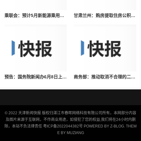
乘联会：预计5月新能源乘用车厂家批发销量67万辆环比增长11%
甘肃兰州：购房提取住房公积金期限延长至3年
预告：国务院新闻办6月8日上午10时召开应急管理司专题新闻发布会《权威部门谈》发布
商务部：推动取消不合理的二手车流通限制加快统一汽车市场建设
© 2022
天津新闻快报
版权归湛江市春晖网络科技有限公司所有，本网部分内容
及图片来源于互联网，不作商业用途，如侵犯了您的权益,我们将在24小时内删
除，本站不负法律责任
粤ICP备2022044382号
POWERED BY
Z-BLOG
. THEM
E BY
MUZIANG