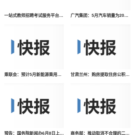
一站式教师招聘考试服务平台，志鼎教育助力毕业生高质量就业
广汽集团：5月汽车销量为209606辆，同比增长14.50%
乘联会：预计5月新能源乘用车厂家批发销量67万辆环比增长11%
甘肃兰州：购房提取住房公积金期限延长至3年
预告：国务院新闻办6月8日上午10时召开应急管理司专题新闻发布会《权威部门谈》发布
商务部：推动取消不合理的二手车流通限制加快统一汽车市场建设